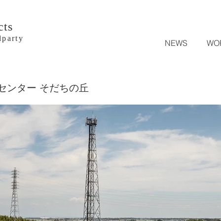
cts
arty
NEWS
WO
センター そだちの丘