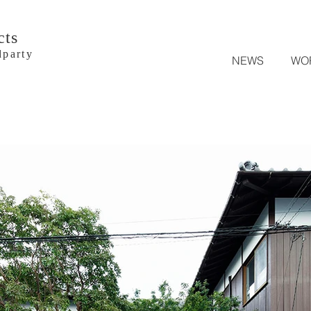
cts
arty
NEWS
WO